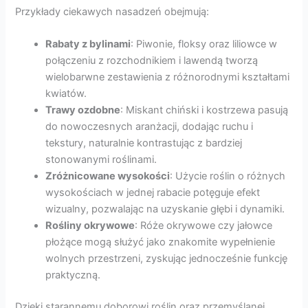
Przykłady ciekawych nasadzeń obejmują:
Rabaty z bylinami
: Piwonie, floksy oraz liliowce w
połączeniu z rozchodnikiem i lawendą tworzą
wielobarwne zestawienia z różnorodnymi kształtami
kwiatów.
Trawy ozdobne
: Miskant chiński i kostrzewa pasują
do nowoczesnych aranżacji, dodając ruchu i
tekstury, naturalnie kontrastując z bardziej
stonowanymi roślinami.
Zróżnicowane wysokości
: Użycie roślin o różnych
wysokościach w jednej rabacie potęguje efekt
wizualny, pozwalając na uzyskanie głębi i dynamiki.
Rośliny okrywowe
: Róże okrywowe czy jałowce
płożące mogą służyć jako znakomite wypełnienie
wolnych przestrzeni, zyskując jednocześnie funkcję
praktyczną.
Dzięki starannemu doborowi roślin oraz przemyślanej