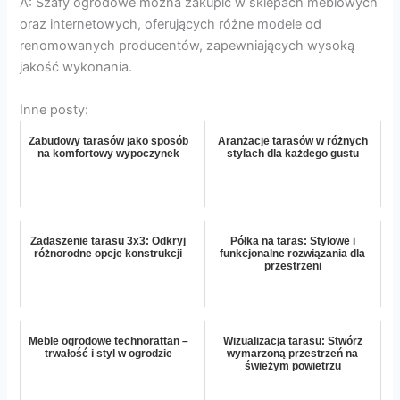
A: Szafy ogrodowe można zakupić w sklepach meblowych
oraz internetowych, oferujących różne modele od
renomowanych producentów, zapewniających wysoką
jakość wykonania.
Inne posty:
Zabudowy tarasów jako sposób
Aranżacje tarasów w różnych
na komfortowy wypoczynek
stylach dla każdego gustu
Zadaszenie tarasu 3x3: Odkryj
Półka na taras: Stylowe i
różnorodne opcje konstrukcji
funkcjonalne rozwiązania dla
przestrzeni
Meble ogrodowe technorattan –
Wizualizacja tarasu: Stwórz
trwałość i styl w ogrodzie
wymarzoną przestrzeń na
świeżym powietrzu