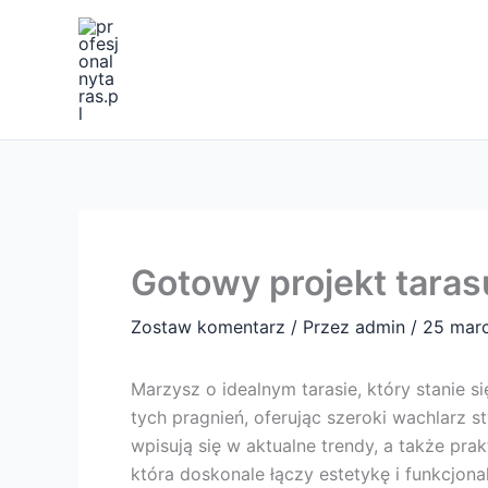
Przejdź
do
treści
Gotowy projekt taras
Zostaw komentarz
/ Przez
admin
/
25 mar
Marzysz o idealnym tarasie, który stanie s
tych pragnień, oferując szeroki wachlarz 
wpisują się w aktualne trendy, a także pra
która doskonale łączy estetykę i funkcjona