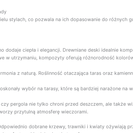
ady
elu stylach, co pozwala na ich dopasowanie do różnych gu
 dodaje ciepła i elegancji. Drewniane deski idealnie kompo
twe w utrzymaniu, kompozyty oferują różnorodność kolorów
armonia z naturą. Roślinność otaczająca taras oraz kamie
oskonały wybór na tarasy, które są bardziej narażone na 
czy pergola nie tylko chroni przed deszczem, ale także w
worzy przytulną atmosferę wieczorami.
powiednio dobrane krzewy, trawniki i kwiaty ożywiają prze