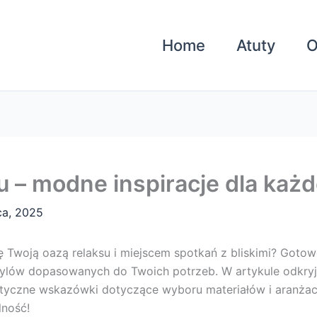
Home
Atuty
O
u – modne inspiracje dla każ
ca, 2025
ię Twoją oazą relaksu i miejscem spotkań z bliskimi? Gotow
stylów dopasowanych do Twoich potrzeb. W artykule odkryje
ktyczne wskazówki dotyczące wyboru materiałów i aranżacji
lność!